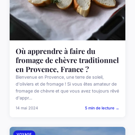
Où apprendre à faire du
fromage de chèvre traditionnel
en Provence, France ?
Bienvenue en Provence, une terre de soleil,
d'oliviers et de fromage ! Si vous êtes amateur de
fromage de chèvre et que vous avez toujours rêvé
d'appr...
14 mai 2024
5 min de lecture →
VOYAGE